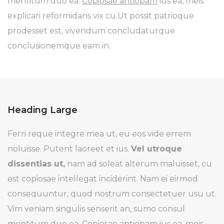
mentitum duo ea.
Copiosae antiopam
ius ea, meis
explicari reformidans vix cu.Ut possit patrioque
prodesset est, vivendum concludaturque
conclusionemque eam in.
Heading Large
Ferri reque integre mea ut, eu eos vide errem
noluisse. Putent laoreet et ius.
Vel utroque
dissentias ut,
nam ad soleat alterum maluisset, cu
est copiosae intellegat inciderint. Nam ei eirmod
consequuntur, quod nostrum consectetuer usu ut.
Vim veniam singulis senserit an, sumo consul
mentitum duo ea.
Copiosae antiopam
ius ea, meis