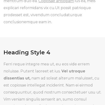
mentitum duo ea.
Copiosae antiopam
ius ea, meis
explicari reformidans vix cu.Ut possit patrioque
prodesset est, vivendum concludaturque
conclusionemque eam in.
Heading Style 4
Ferri reque integre mea ut, eu eos vide errem
noluisse. Putent laoreet et ius.
Vel utroque
dissentias ut,
nam ad soleat alterum maluisset, cu
est copiosae intellegat inciderint. Nam ei eirmod
consequuntur, quod nostrum consectetuer usu ut.
Vim veniam singulis senserit an, sumo consul