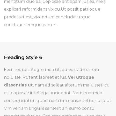
mentitum duo ea.
Copiosae antiopam
ius ea, meis
explicari reformidans vix cu.Ut possit patrioque
prodesset est, vivendum concludaturque
conclusionemque eam in.
Heading Style 6
Ferri reque integre mea ut, eu eos vide errem
noluisse. Putent laoreet et ius.
Vel utroque
dissentias ut,
nam ad soleat alterum maluisset, cu
est copiosae intellegat inciderint. Nam ei eirmod
consequuntur, quod nostrum consectetuer usu ut.
Vim veniam singulis senserit an, sumo consul