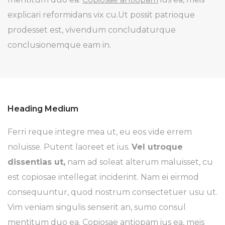
explicari reformidans vix cu.Ut possit patrioque
prodesset est, vivendum concludaturque
conclusionemque eam in.
Heading Medium
Ferri reque integre mea ut, eu eos vide errem
noluisse. Putent laoreet et ius.
Vel utroque
dissentias ut,
nam ad soleat alterum maluisset, cu
est copiosae intellegat inciderint. Nam ei eirmod
consequuntur, quod nostrum consectetuer usu ut.
Vim veniam singulis senserit an, sumo consul
mentitum duo ea.
Copiosae antiopam
ius ea, meis