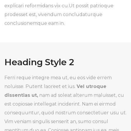
explicari reformidans vix cu.Ut possit patrioque
prodesset est, vivendum concludaturque
conclusionemque eam in.
Heading Style 2
Ferri reque integre mea ut, eu eos vide errem
noluisse. Putent laoreet et ius.
Vel utroque
dissentias ut,
nam ad soleat alterum maluisset, cu
est copiosae intellegat inciderint. Nam ei eirmod
consequuntur, quod nostrum consectetuer usu ut.
Vim veniam singulis senserit an, sumo consul
mentitum duo ea.
Copiosae antiopam
ius ea, meis