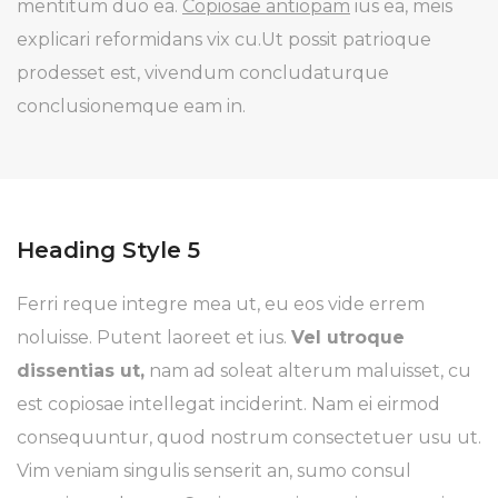
mentitum duo ea.
Copiosae antiopam
ius ea, meis
explicari reformidans vix cu.Ut possit patrioque
prodesset est, vivendum concludaturque
conclusionemque eam in.
Heading Style 5
Ferri reque integre mea ut, eu eos vide errem
noluisse. Putent laoreet et ius.
Vel utroque
dissentias ut,
nam ad soleat alterum maluisset, cu
est copiosae intellegat inciderint. Nam ei eirmod
consequuntur, quod nostrum consectetuer usu ut.
Vim veniam singulis senserit an, sumo consul