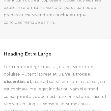
mentitum duo ea.
Copiosae antiopam
ius ea, meis
explicari reformidans vix cu.Ut possit patrioque
prodesset est, vivendum concludaturque
conclusionemque eam in.
Heading Extra Large
Ferri reque integre mea ut, eu eos vide errem
noluisse. Putent laoreet et ius.
Vel utroque
dissentias ut,
nam ad soleat alterum maluisset, cu
est copiosae intellegat inciderint. Nam ei eirmod
consequuntur, quod nostrum consectetuer usu ut.
Vim veniam singulis senserit an, sumo consul