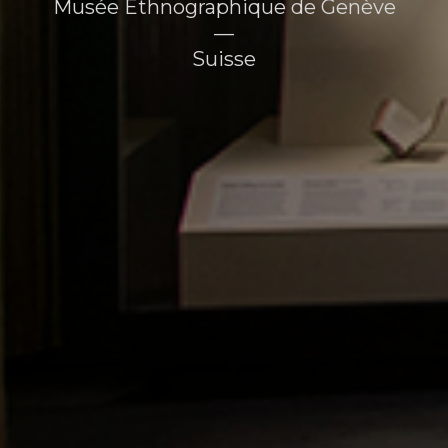
Musée Ethnographique de Genève
—
Suisse